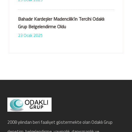
Bahadır Kardeşler Madencilik’in Tercihi Odaklı
Grup Belgelendirme Oldu
23 Ocak 2025
2008 yılından beri faaliyet göstermekte olan Odaklı Grup
denetim, belgelendirme, yayıncılık, danışmanlık ve