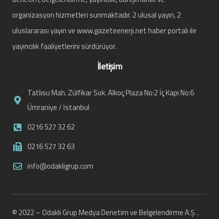
organizasyon hizmetleri sunmaktadır. 2 ulusal yayın, 2
uluslararası yayın ve www.gazeteenerji.net haber portalı ile
yayıncılık faaliyetlerini sürdürüyor.
İletişim
Tatlısu Mah. Zülfikar Sok. Alkoç Plaza No:2 İç Kapı No:6
Ümraniye / İstanbul
0216 527 32 62
0216 527 32 63
info@odakligrup.com
© 2022 – Odaklı Grup Medya Denetim ve Belgelendirme A.Ş. .