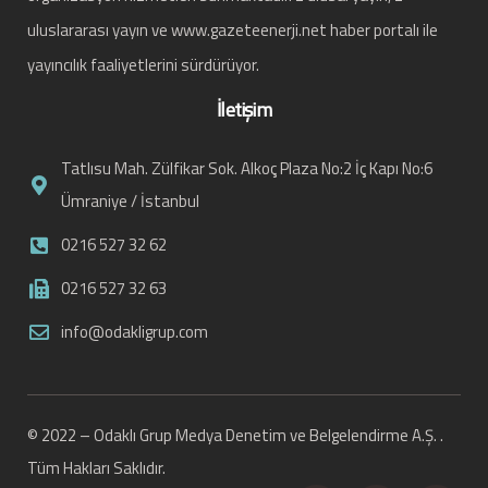
uluslararası yayın ve www.gazeteenerji.net haber portalı ile
yayıncılık faaliyetlerini sürdürüyor.
İletişim
Tatlısu Mah. Zülfikar Sok. Alkoç Plaza No:2 İç Kapı No:6
Ümraniye / İstanbul
0216 527 32 62
0216 527 32 63
info@odakligrup.com
© 2022 – Odaklı Grup Medya Denetim ve Belgelendirme A.Ş. .
Tüm Hakları Saklıdır.